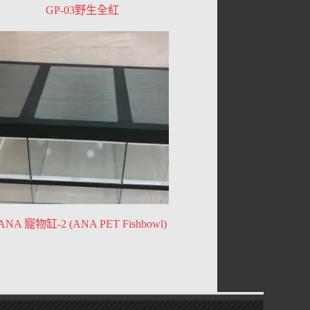
GP-03野生全紅
ANA 寵物缸-2 (ANA PET Fishbowl)