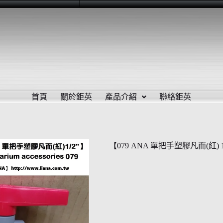
首頁
關於鉅英
產品介紹
聯絡鉅英
【079 ANA 單把手塑膠凡而(紅) 1/2"】