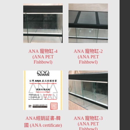
ANA 寵物缸-4
ANA 寵物缸-2
(ANA PET
(ANA PET
Fishbowl)
Fishbowl)
ANA經銷証書-韓
ANA 寵物缸-3
(ANA PET
國 (ANA certificate)
Fishbowl)